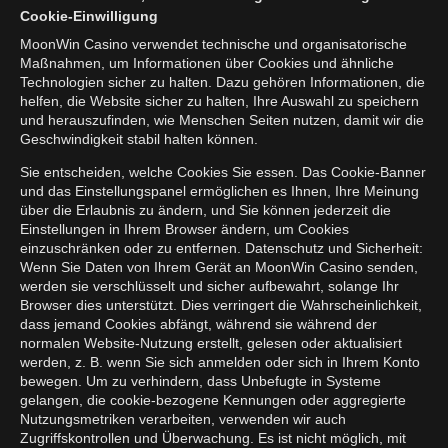
Cookie-Einwilligung
MoonWin Casino verwendet technische und organisatorische
Maßnahmen, um Informationen über Cookies und ähnliche
Technologien sicher zu halten. Dazu gehören Informationen, die
helfen, die Website sicher zu halten, Ihre Auswahl zu speichern
und herauszufinden, wie Menschen Seiten nutzen, damit wir die
Geschwindigkeit stabil halten können.
Sie entscheiden, welche Cookies Sie essen. Das Cookie-Banner
und das Einstellungspanel ermöglichen es Ihnen, Ihre Meinung
über die Erlaubnis zu ändern, und Sie können jederzeit die
Einstellungen in Ihrem Browser ändern, um Cookies
einzuschränken oder zu entfernen. Datenschutz und Sicherheit:
Wenn Sie Daten von Ihrem Gerät an MoonWin Casino senden,
werden sie verschlüsselt und sicher aufbewahrt, solange Ihr
Browser dies unterstützt. Dies verringert die Wahrscheinlichkeit,
dass jemand Cookies abfängt, während sie während der
normalen Website-Nutzung erstellt, gelesen oder aktualisiert
werden, z. B. wenn Sie sich anmelden oder sich in Ihrem Konto
bewegen. Um zu verhindern, dass Unbefugte in Systeme
gelangen, die cookie-bezogene Kennungen oder aggregierte
Nutzungsmetriken verarbeiten, verwenden wir auch
Zugriffskontrollen und Überwachung. Es ist nicht möglich, mit