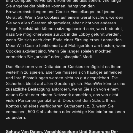
und Computer verwenden, können Sie dies sehen: Wie lange
Sie angemeldet bleiben können, hängt von den
Browsereinstellungen und Cookie-Einstellungen auf jedem
Gerät ab. Wenn Sie Cookies auf einem Gerät löschen, werden
Sie von allen Geräten abgemeldet, aber nicht von anderen.
Einige Spielstände können sitzungsbasiert sein, was bedeutet,
dass Sie möglicherweise zurück in die Lobby geführt werden,
wenn Sie sich nach dem Ende einer Sitzung erneut anmelden.
MoonWin Casino funktioniert auf Mobilgeräten am besten, wenn
Cookies aktiviert sind. Wenn Sie länger spielen möchten,
vermeiden Sie „private“ oder „Inkognito“-Modi.
Das Blockieren von Drittanbieter-Cookies ermöglicht es Ihnen
weiterhin zu spielen, aber Sie müssen sich häufiger anmelden
und Ihre Einstellungen werden nicht so gut gespeichert. Die
Sicherheit bleibt auf allen Geräten gleich. MoonWin könnte eine
zusätzliche Bestätigung anfordern, wenn Sie sich von einem
neuen Gerät oder einem Netzwerk anmelden, das von nicht
vielen Personen genutzt wird. Dies dient dem Schutz Ihres
Kontos und eines verfügbaren Guthabens, z. B. wenn Sie
versuchen, 500 € abzuheben oder wichtige Kontoinformationen
zu ändern.
Schutz Von Daten, Verschlüsselung Und Steuerung Der