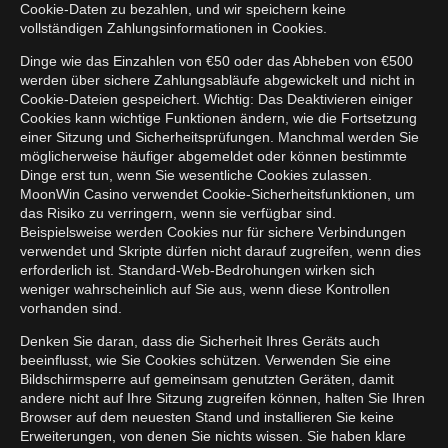
Cookie-Daten zu bezahlen, und wir speichern keine
vollständigen Zahlungsinformationen in Cookies.
Dinge wie das Einzahlen von €50 oder das Abheben von €500
werden über sichere Zahlungsabläufe abgewickelt und nicht in
Cookie-Dateien gespeichert. Wichtig: Das Deaktivieren einiger
Cookies kann wichtige Funktionen ändern, wie die Fortsetzung
einer Sitzung und Sicherheitsprüfungen. Manchmal werden Sie
möglicherweise häufiger abgemeldet oder können bestimmte
Dinge erst tun, wenn Sie wesentliche Cookies zulassen.
MoonWin Casino verwendet Cookie-Sicherheitsfunktionen, um
das Risiko zu verringern, wenn sie verfügbar sind.
Beispielsweise werden Cookies nur für sichere Verbindungen
verwendet und Skripte dürfen nicht darauf zugreifen, wenn dies
erforderlich ist. Standard-Web-Bedrohungen wirken sich
weniger wahrscheinlich auf Sie aus, wenn diese Kontrollen
vorhanden sind.
Denken Sie daran, dass die Sicherheit Ihres Geräts auch
beeinflusst, wie Sie Cookies schützen. Verwenden Sie eine
Bildschirmsperre auf gemeinsam genutzten Geräten, damit
andere nicht auf Ihre Sitzung zugreifen können, halten Sie Ihren
Browser auf dem neuesten Stand und installieren Sie keine
Erweiterungen, von denen Sie nichts wissen. Sie haben klare