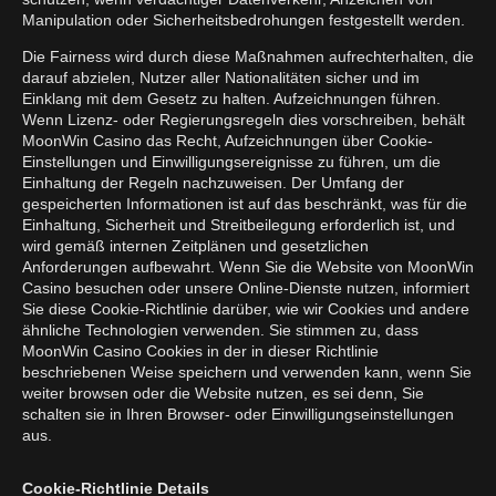
Manipulation oder Sicherheitsbedrohungen festgestellt werden.
Die Fairness wird durch diese Maßnahmen aufrechterhalten, die
darauf abzielen, Nutzer aller Nationalitäten sicher und im
Einklang mit dem Gesetz zu halten. Aufzeichnungen führen.
Wenn Lizenz- oder Regierungsregeln dies vorschreiben, behält
MoonWin Casino das Recht, Aufzeichnungen über Cookie-
Einstellungen und Einwilligungsereignisse zu führen, um die
Einhaltung der Regeln nachzuweisen. Der Umfang der
gespeicherten Informationen ist auf das beschränkt, was für die
Einhaltung, Sicherheit und Streitbeilegung erforderlich ist, und
wird gemäß internen Zeitplänen und gesetzlichen
Anforderungen aufbewahrt. Wenn Sie die Website von MoonWin
Casino besuchen oder unsere Online-Dienste nutzen, informiert
Sie diese Cookie-Richtlinie darüber, wie wir Cookies und andere
ähnliche Technologien verwenden. Sie stimmen zu, dass
MoonWin Casino Cookies in der in dieser Richtlinie
beschriebenen Weise speichern und verwenden kann, wenn Sie
weiter browsen oder die Website nutzen, es sei denn, Sie
schalten sie in Ihren Browser- oder Einwilligungseinstellungen
aus.
Cookie-Richtlinie Details