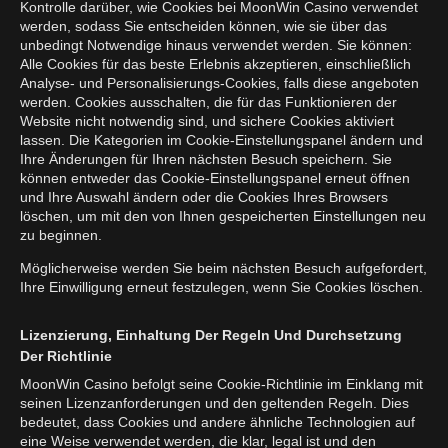
Kontrolle darüber, wie Cookies bei MoonWin Casino verwendet
werden, sodass Sie entscheiden können, wie sie über das
unbedingt Notwendige hinaus verwendet werden. Sie können:
Alle Cookies für das beste Erlebnis akzeptieren, einschließlich
Analyse- und Personalisierungs-Cookies, falls diese angeboten
werden. Cookies ausschalten, die für das Funktionieren der
Website nicht notwendig sind, und sichere Cookies aktiviert
lassen. Die Kategorien im Cookie-Einstellungspanel ändern und
Ihre Änderungen für Ihren nächsten Besuch speichern. Sie
können entweder das Cookie-Einstellungspanel erneut öffnen
und Ihre Auswahl ändern oder die Cookies Ihres Browsers
löschen, um mit den von Ihnen gespeicherten Einstellungen neu
zu beginnen.
Möglicherweise werden Sie beim nächsten Besuch aufgefordert,
Ihre Einwilligung erneut festzulegen, wenn Sie Cookies löschen.
Lizenzierung, Einhaltung Der Regeln Und Durchsetzung
Der Richtlinie
MoonWin Casino befolgt seine Cookie-Richtlinie im Einklang mit
seinen Lizenzanforderungen und den geltenden Regeln. Dies
bedeutet, dass Cookies und andere ähnliche Technologien auf
eine Weise verwendet werden, die klar, legal ist und den