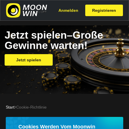
Anmelden
Registrieren
Jetzt spielen–Große
Gewinne warten!
Jetzt spielen
Start
Cookie-Richtlinie
Cookies Werden Vom Moonwin