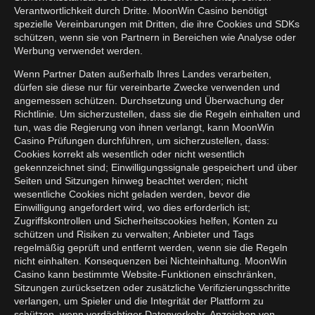
Verantwortlichkeit durch Dritte. MoonWin Casino benötigt
spezielle Vereinbarungen mit Dritten, die ihre Cookies und SDKs
schützen, wenn sie von Partnern in Bereichen wie Analyse oder
Werbung verwendet werden.
Wenn Partner Daten außerhalb Ihres Landes verarbeiten,
dürfen sie diese nur für vereinbarte Zwecke verwenden und
angemessen schützen. Durchsetzung und Überwachung der
Richtlinie. Um sicherzustellen, dass sie die Regeln einhalten und
tun, was die Regierung von ihnen verlangt, kann MoonWin
Casino Prüfungen durchführen, um sicherzustellen, dass:
Cookies korrekt als wesentlich oder nicht wesentlich
gekennzeichnet sind; Einwilligungssignale gespeichert und über
Seiten und Sitzungen hinweg beachtet werden; nicht
wesentliche Cookies nicht geladen werden, bevor die
Einwilligung angefordert wird, wo dies erforderlich ist;
Zugriffskontrollen und Sicherheitscookies helfen, Konten zu
schützen und Risiken zu verwalten; Anbieter und Tags
regelmäßig geprüft und entfernt werden, wenn sie die Regeln
nicht einhalten. Konsequenzen bei Nichteinhaltung. MoonWin
Casino kann bestimmte Website-Funktionen einschränken,
Sitzungen zurücksetzen oder zusätzliche Verifizierungsschritte
verlangen, um Spieler und die Integrität der Plattform zu
schützen, wenn verdächtiger Datenverkehr, Anzeichen von