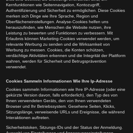
Kernfunktionen wie Seitennavigation, Kontozugriff,
Authentifizierung und Sicherheit zu ermöglichen. Diese Cookies
merken sich Dinge wie Ihre Sprache, Region und
Oberflächeneinstellungen. Analyse-Cookies helfen uns
herauszufinden, wie Menschen die Website nutzen, ihre
Leistung zu bewerten und Funktionen zu verbessern. Mit
Erlaubnis können Marketing-Cookies verwendet werden, um
relevante Werbung zu senden und die Wirksamkeit von
Werbung zu messen. Cookies, die Konten schützen,
verdächtige Aktivitäten erkennen und die Integrität der Plattform
wahren, werden für Sicherheit und Betrugsprävention
verwendet.
Cookies Sammeln Informationen Wie Ihre Ip-Adresse
Cookies sammeln Informationen wie Ihre IP-Adresse (oder eine
gekürzte Version davon, falls erforderlich), den Typ des von
Ihnen verwendeten Geräts, den von Ihnen verwendeten
Browser und Ihr Betriebssystem. Gesehene Seiten, Klicks,
Sitzungslänge, verweisende URLs und Ereignisse, die während
Interaktionen auftreten.
Sicherheitstoken, Sitzungs-IDs und der Status der Anmeldung.
Auswahl von Einstellungen und Anpassungseinstellungen.