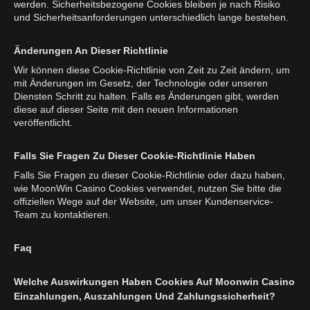
werden. Sicherheitsbezogene Cookies bleiben je nach Risiko
und Sicherheitsanforderungen unterschiedlich lange bestehen.
Änderungen An Dieser Richtlinie
Wir können diese Cookie-Richtlinie von Zeit zu Zeit ändern, um
mit Änderungen im Gesetz, der Technologie oder unseren
Diensten Schritt zu halten. Falls es Änderungen gibt, werden
diese auf dieser Seite mit den neuen Informationen
veröffentlicht.
Falls Sie Fragen Zu Dieser Cookie-Richtlinie Haben
Falls Sie Fragen zu dieser Cookie-Richtlinie oder dazu haben,
wie MoonWin Casino Cookies verwendet, nutzen Sie bitte die
offiziellen Wege auf der Website, um unser Kundenservice-
Team zu kontaktieren.
Faq
Welche Auswirkungen Haben Cookies Auf Moonwin Casino
Einzahlungen, Auszahlungen Und Zahlungssicherheit?