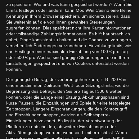
zu speichern. Wie und was kann gespeichert werden? Wenn Sie
Limits festlegen oder ändern, kann MoonWin Casino eine kleine
Kennung in Ihrem Browser speichern, um sicherzustellen, dass
Sie weiterhin auf die von Ihnen gewählten Steuerungen
zugreifen können. Dies speichert nicht Ihre Karteninformationen
oder vollständige Zahlungsinformationen. Es hilft hauptsächlich
dabei, Dinge konsistent zu halten und die Chance zu verringern,
versehentlich Änderungen vorzunehmen. Einzahlungslimits, wie
das Festlegen einer maximalen Einzahlung von 100 € pro Tag
oder 500 € pro Woche, sind gängige Steuerungen, die in Ihren
Einstellungen gespeichert und von Cookies unterstützt werden
können.
Der geringste Betrag, der verloren gehen kann, z. B. 200 € in
einem bestimmten Zeitraum. Wett- oder Sitzungslimits, wie die
Begrenzung des Betrags, den Sie pro Tag auf 300 € wetten
können, oder die Länge einer Sitzung. Abkühlungsphasen sind
kurze Pausen, die Einzahlungen und Spiele für eine festgelegte
Zeit stoppen. Längere Einschränkungen, die den Kontozugriff
und Einzahlungen stoppen, werden als Selbstsperre-
Einstellungen bezeichnet. Es liegt in der Verantwortung der
Plattform zu entscheiden, ob weitere Einzahlungen oder
Aktivitäten gestoppt werden, wenn ein Limit erreicht ist. Wenn
beispielsweise ein wöchentliches Einzahlungslimit von 500 €