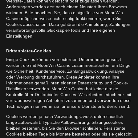
Website-Daten können gelöscht oder zugelassen werden.
Änderungen werden erst nach einem Neustart Ihres Browsers
wirksam. Bitte beachten Sie, dass einige Teile von MoonWin
Casino möglicherweise nicht richtig funktionieren, wenn Sie
Cookies ausschalten. Dazu gehören die Anmeldung, Zahlungen,
verantwortungsvolle Glücksspiel-Tools und Ihre eigenen
Einstellungen.
Drittanbieter-Cookies
Einige Cookies können von externen Unternehmen gesetzt
werden, die mit MoonWin Casino zusammenarbeiten, um Dinge
wie Sicherheit, Kundenservice, Zahlungsabwicklung, Analyse
oder Werbung durchzuführen. Diese Anbieter können Ihre
Informationen gemäß ihren eigenen Datenschutz- und Cookie-
Richtlinien verwenden. MoonWin Casino hat keine direkte
Kontrolle über Drittanbieter-Cookies. Wir arbeiten jedoch nur mit
vertrauenswürdigen Anbietern zusammen und verwenden diese
Technologien nur, wenn sie für unsere Dienste erforderlich sind.
Cookies werden je nach Verwendungszweck unterschiedlich
lange aufbewahrt. Typische Aufbewahrung: Sitzungscookies
bleiben bestehen, bis Sie den Browser schließen. Persistente
Cookies bleiben Tage bis Monate bestehen oder bis sie gelöscht