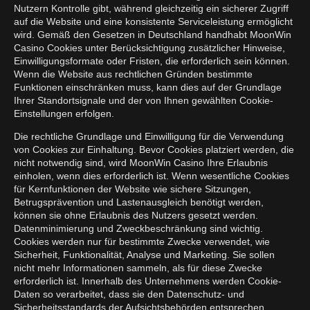
Nutzern Kontrolle gibt, während gleichzeitig ein sicherer Zugriff
auf die Website und eine konsistente Serviceleistung ermöglicht
wird. Gemäß den Gesetzen in Deutschland handhabt MoonWin
Casino Cookies unter Berücksichtigung zusätzlicher Hinweise,
Einwilligungsformate oder Fristen, die erforderlich sein können.
Wenn die Website aus rechtlichen Gründen bestimmte
Funktionen einschränken muss, kann dies auf der Grundlage
Ihrer Standortsignale und der von Ihnen gewählten Cookie-
Einstellungen erfolgen.
Die rechtliche Grundlage und Einwilligung für die Verwendung
von Cookies zur Einhaltung. Bevor Cookies platziert werden, die
nicht notwendig sind, wird MoonWin Casino Ihre Erlaubnis
einholen, wenn dies erforderlich ist. Wenn wesentliche Cookies
für Kernfunktionen der Website wie sichere Sitzungen,
Betrugsprävention und Lastenausgleich benötigt werden,
können sie ohne Erlaubnis des Nutzers gesetzt werden.
Datenminimierung und Zweckbeschränkung sind wichtig.
Cookies werden nur für bestimmte Zwecke verwendet, wie
Sicherheit, Funktionalität, Analyse und Marketing. Sie sollen
nicht mehr Informationen sammeln, als für diese Zwecke
erforderlich ist. Innerhalb des Unternehmens werden Cookie-
Daten so verarbeitet, dass sie den Datenschutz- und
Sicherheitsstandards der Aufsichtsbehörden entsprechen.