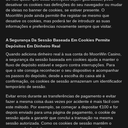
desativar os cookies nas definições do seu navegador ou mudar
de ideias no banner de cookies, se estiver presente. O
MoonWin pode ainda permitir-lhe registar-se mesmo que
desative os cookies, mas poderá ter de introduzir as suas
informações e preferências novamente sempre que visitar.
A Segurança Da Sessão Baseada Em Cookies Permite
Depósitos Em Dinheiro Real
Quando adiciona dinheiro real à sua conta do MoonWin Casino,
a segurança da sessão baseada em cookies ajuda a manter o
fluxo de depósito estável e seguro contra interrupções. Para
que o site consiga reconhecer o seu dispositivo e acompanhar
os passos do depósito, desde a escolha do caixa até à
confirmação, os cookies de sessão armazenam um identificador
temporário de sessão.
Evitar erros durante as transferências de pagamento e evitar
fazer a mesma coisa duas vezes por acidente é mais fácil com
este método. Por exemplo, se começar a depositar €100 e for
depois enviado para uma página de pagamento, o cookie de
sessão ajuda a garantir que conclui a transação na mesma
sessão autorizada. Como os cookies de sessão mantêm o