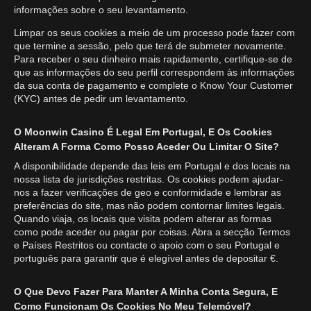
informações sobre o seu levantamento.
Limpar os seus cookies a meio de um processo pode fazer com
que termine a sessão, pelo que terá de submeter novamente.
Para receber o seu dinheiro mais rapidamente, certifique-se de
que as informações do seu perfil correspondem às informações
da sua conta de pagamento e complete o Know Your Customer
(KYC) antes de pedir um levantamento.
O Moonwin Casino É Legal Em Portugal, E Os Cookies
Alteram A Forma Como Posso Aceder Ou Limitar O Site?
A disponibilidade depende das leis em Portugal e dos locais na
nossa lista de jurisdições restritas. Os cookies podem ajudar-
nos a fazer verificações de geo e conformidade e lembrar as
preferências do site, mas não podem contornar limites legais.
Quando viaja, os locais que visita podem alterar as formas
como pode aceder ou pagar por coisas. Abra a secção Termos
e Países Restritos ou contacte o apoio com o seu Portugal e
português para garantir que é elegível antes de depositar €.
O Que Devo Fazer Para Manter A Minha Conta Segura, E
Como Funcionam Os Cookies No Meu Telemóvel?