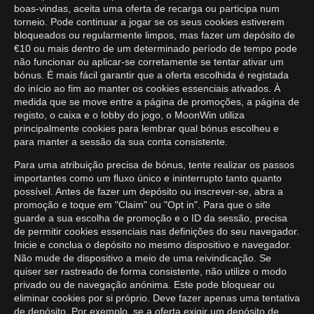
boas-vindas, aceita uma oferta de recarga ou participa num
torneio. Pode continuar a jogar se os seus cookies estiverem
bloqueados ou regularmente limpos, mas fazer um depósito de
€10 ou mais dentro de um determinado período de tempo pode
não funcionar ou aplicar-se corretamente se tentar ativar um
bónus. É mais fácil garantir que a oferta escolhida é registada
do início ao fim ao manter os cookies essenciais ativados. À
medida que se move entre a página de promoções, a página de
registo, o caixa e o lobby do jogo, o MoonWin utiliza
principalmente cookies para lembrar qual bónus escolheu e
para manter a sessão da sua conta consistente.
Para uma atribuição precisa de bónus, tente realizar os passos
importantes como um fluxo único e ininterrupto tanto quanto
possível. Antes de fazer um depósito ou inscrever-se, abra a
promoção e toque em "Claim" ou "Opt in". Para que o site
guarde a sua escolha de promoção e o ID da sessão, precisa
de permitir cookies essenciais nas definições do seu navegador.
Inicie e conclua o depósito no mesmo dispositivo e navegador.
Não mude de dispositivo a meio de uma reivindicação. Se
quiser ser rastreado de forma consistente, não utilize o modo
privado ou de navegação anónima. Este pode bloquear ou
eliminar cookies por si próprio. Deve fazer apenas uma tentativa
de depósito. Por exemplo, se a oferta exigir um depósito de