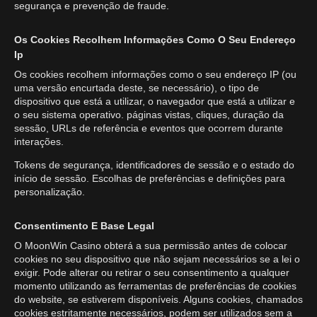
segurança e prevenção de fraude.
Os Cookies Recolhem Informações Como O Seu Endereço
Ip
Os cookies recolhem informações como o seu endereço IP (ou
uma versão encurtada deste, se necessário), o tipo de
dispositivo que está a utilizar, o navegador que está a utilizar e
o seu sistema operativo. páginas vistas, cliques, duração da
sessão, URLs de referência e eventos que ocorrem durante
interações.
Tokens de segurança, identificadores de sessão e o estado do
início de sessão. Escolhas de preferências e definições para
personalização.
Consentimento E Base Legal
O MoonWin Casino obterá a sua permissão antes de colocar
cookies no seu dispositivo que não sejam necessários se a lei o
exigir. Pode alterar ou retirar o seu consentimento a qualquer
momento utilizando as ferramentas de preferências de cookies
do website, se estiverem disponíveis. Alguns cookies, chamados
cookies estritamente necessários, podem ser utilizados sem a