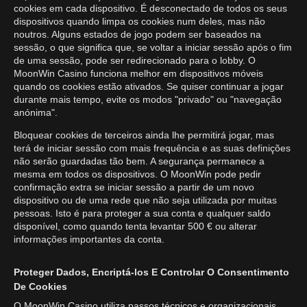
cookies em cada dispositivo. É desconectado de todos os seus
dispositivos quando limpa os cookies num deles, mas não
noutros. Alguns estados de jogo podem ser baseados na
sessão, o que significa que, se voltar a iniciar sessão após o fim
de uma sessão, pode ser redirecionado para o lobby. O
MoonWin Casino funciona melhor em dispositivos móveis
quando os cookies estão ativados. Se quiser continuar a jogar
durante mais tempo, evite os modos "privado" ou "navegação
anónima".
Bloquear cookies de terceiros ainda lhe permitirá jogar, mas
terá de iniciar sessão com mais frequência e as suas definições
não serão guardadas tão bem. A segurança permanece a
mesma em todos os dispositivos. O MoonWin pode pedir
confirmação extra se iniciar sessão a partir de um novo
dispositivo ou de uma rede que não seja utilizada por muitas
pessoas. Isto é para proteger a sua conta e qualquer saldo
disponível, como quando tenta levantar 500 € ou alterar
informações importantes da conta.
Proteger Dados, Encriptá-los E Controlar O Consentimento
De Cookies
O MoonWin Casino utiliza passos técnicos e organizacionais