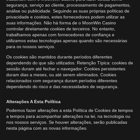
segurança, serviço ao cliente, processamento de pagamentos,
análise ou publicidade. Seguindo as suas próprias políticas de
privacidade e cookies, estes fornecedores podem utilizar as
suas informações. Não há forma de o MoonWin Casino
controlar diretamente cookies de terceiros. No entanto,
trabalhamos apenas com fornecedores de confiança e
utilizamos estas tecnologias apenas quando são necessárias
para os nossos serviços.
Os cookies são mantidos durante períodos diferentes
dependendo do que são utilizados. Retenção Típica: cookies de
sessão duram até fechar o navegador. Cookies persistentes
duram dias a meses, ou até serem eliminados. Cookies
relacionados com segurança duram períodos diferentes
dependendo do risco e das necessidades de segurança.
Alterações A Esta Política
Podemos fazer alterações a esta Política de Cookies de tempos
a tempos para acompanhar alterações na lei, na tecnologia ou
nos nossos serviços. Se houver alterações, serão publicadas
nesta página com as novas informações.