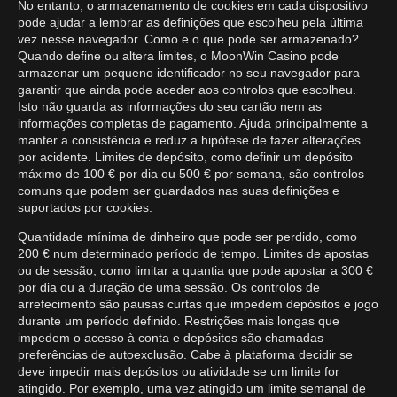
No entanto, o armazenamento de cookies em cada dispositivo
pode ajudar a lembrar as definições que escolheu pela última
vez nesse navegador. Como e o que pode ser armazenado?
Quando define ou altera limites, o MoonWin Casino pode
armazenar um pequeno identificador no seu navegador para
garantir que ainda pode aceder aos controlos que escolheu.
Isto não guarda as informações do seu cartão nem as
informações completas de pagamento. Ajuda principalmente a
manter a consistência e reduz a hipótese de fazer alterações
por acidente. Limites de depósito, como definir um depósito
máximo de 100 € por dia ou 500 € por semana, são controlos
comuns que podem ser guardados nas suas definições e
suportados por cookies.
Quantidade mínima de dinheiro que pode ser perdido, como
200 € num determinado período de tempo. Limites de apostas
ou de sessão, como limitar a quantia que pode apostar a 300 €
por dia ou a duração de uma sessão. Os controlos de
arrefecimento são pausas curtas que impedem depósitos e jogo
durante um período definido. Restrições mais longas que
impedem o acesso à conta e depósitos são chamadas
preferências de autoexclusão. Cabe à plataforma decidir se
deve impedir mais depósitos ou atividade se um limite for
atingido. Por exemplo, uma vez atingido um limite semanal de