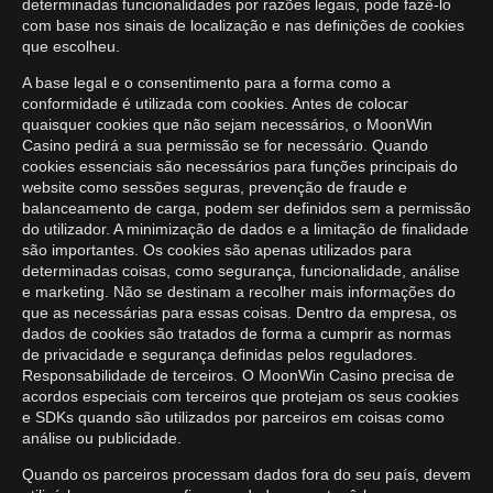
determinadas funcionalidades por razões legais, pode fazê-lo
com base nos sinais de localização e nas definições de cookies
que escolheu.
A base legal e o consentimento para a forma como a
conformidade é utilizada com cookies. Antes de colocar
quaisquer cookies que não sejam necessários, o MoonWin
Casino pedirá a sua permissão se for necessário. Quando
cookies essenciais são necessários para funções principais do
website como sessões seguras, prevenção de fraude e
balanceamento de carga, podem ser definidos sem a permissão
do utilizador. A minimização de dados e a limitação de finalidade
são importantes. Os cookies são apenas utilizados para
determinadas coisas, como segurança, funcionalidade, análise
e marketing. Não se destinam a recolher mais informações do
que as necessárias para essas coisas. Dentro da empresa, os
dados de cookies são tratados de forma a cumprir as normas
de privacidade e segurança definidas pelos reguladores.
Responsabilidade de terceiros. O MoonWin Casino precisa de
acordos especiais com terceiros que protejam os seus cookies
e SDKs quando são utilizados por parceiros em coisas como
análise ou publicidade.
Quando os parceiros processam dados fora do seu país, devem