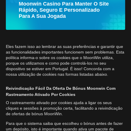
Moonwin Casino Para Manter O Site
Rápido, Seguro E Personalizado
Para A Sua Jogada
Eles fazem isso ao lembrar as suas preferências e garantir que
as funcionalidades importantes funcionem sem problemas. Esta
política informa-o sobre os cookies que o MoonWin utiliza,
porque os utilizamos e como pode controlá-los no seu
dispositivo se estiver em Portugal. É isso! Concorda com a
nossa utilização de cookies nas formas listadas abaixo.
Reivindicação Fácil Da Oferta De Bónus Moonwin Com
Rastreamento Ativado Por Cookies
O rastreamento ativado por cookies ajuda a ligar os seus
cliques e sessões à promoção certa, facilitando a reivindicação
de ofertas de bónus MoonWin.
Para que o sistema saiba que escolheu o bónus antes de fazer
um depósito, isto é importante quando ativa um pacote de