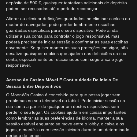
depósito de 500 €, quaisquer tentativas adicionais de depósito
podem ser recusadas até o período recomeçar.
Alterar ou eliminar definições guardadas: se eliminar cookies ou
mudar de navegador, pode perder lembretes e escolhas
guardadas específicas para o seu dispositivo. Pode ainda
utilizar a sua conta para controlar o jogo responsável, mas
poderá precisar de iniciar sessão e confirmar as suas escolhas
novamente. Se quiser manter as suas proteções em vigor, não
desative quaisquer cookies que ajudem nas definições da sua
conta, especialmente os relacionados com segurança e jogo
responsável.
Acesso Ao Casino Móvel E Continuidade De Início De
Sessão Entre Dispositivos
O MoonWin Casino é concebido para que possa jogar sem
problemas no seu telemóvel ou tablet. Pode iniciar sessão na
sua conta a partir de qualquer um destes dispositivos sem
perder o seu lugar. Os cookies ajudam em coisas importantes
como lembrar as suas preferências de idioma, manter a sua
sessão estável enquanto se move entre o lobby, o caixa e os
jogos, e mantê-lo com sessão iniciada durante um determinado
período de tempo.