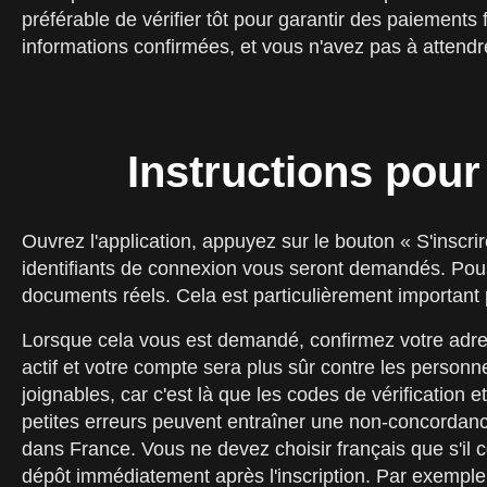
préférable de vérifier tôt pour garantir des paiements 
informations confirmées, et vous n'avez pas à attend
Instructions pour
Ouvrez l'application, appuyez sur le bouton « S'inscri
identifiants de connexion vous seront demandés. Pour
documents réels. Cela est particulièrement important
Lorsque cela vous est demandé, confirmez votre adres
actif et votre compte sera plus sûr contre les person
joignables, car c'est là que les codes de vérification
petites erreurs peuvent entraîner une non-concordance 
dans France. Vous ne devez choisir français que s'il 
dépôt immédiatement après l'inscription. Par exemple