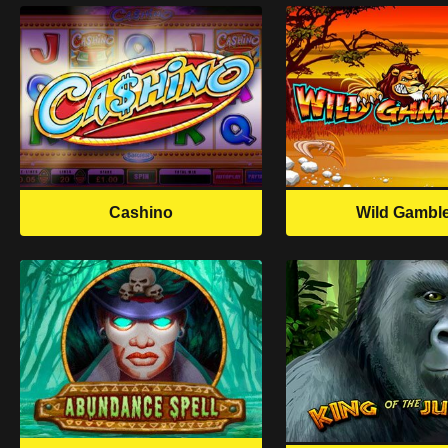
Cashino
Wild Gambl