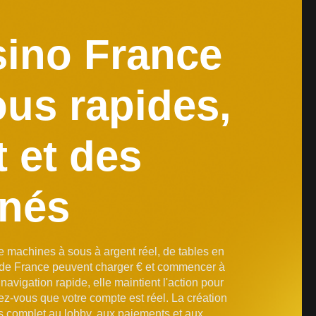
sino France
us rapides,
t et des
anés
de machines à sous à argent réel, de tables en
rs de France peuvent charger € et commencer à
vigation rapide, elle maintient l'action pour
urez-vous que votre compte est réel. La création
 complet au lobby, aux paiements et aux