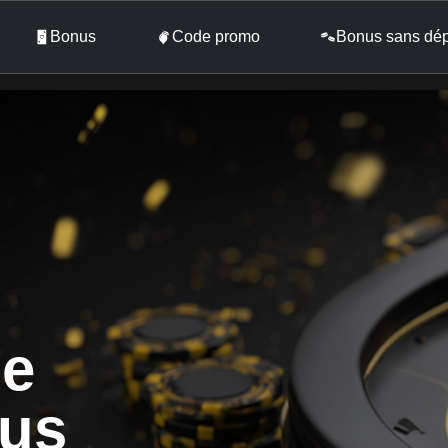
Bonus
Code promo
Bonus sans dép
De
ous