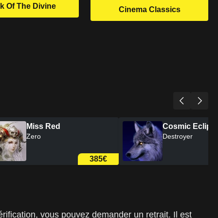
k Of The Divine
Cinema Classics
Absolute Super Reels
Miss Red
Minano
Zero
433€
fication, vous pouvez demander un retrait. Il est