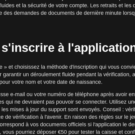
fluides et la sécurité de votre compte. Les retraits et les
re des demandes de documents de dernière minute lorsqu
 s'inscrire à l'applicat
re » et choisissez la méthode d'inscription qui vous conv
 garantir un déroulement fluide pendant la vérificatio
 pour votre nom et votre date de naissance.
se e-mail ou votre numéro de téléphone après avoir envoy
nes qui ne devraient pas pouvoir se connecter. Utilisez 
 et les mises à jour du support sont envoyés. Conseil : vé
de vérification à l'avenir. En raison des règles sur le j
correspond à vos documents officiels si l'application l
, vous pourriez déposer €50 pour tester la caisse et co