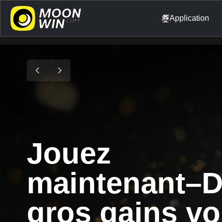
Application
Jouez
maintenant–
gros gains v