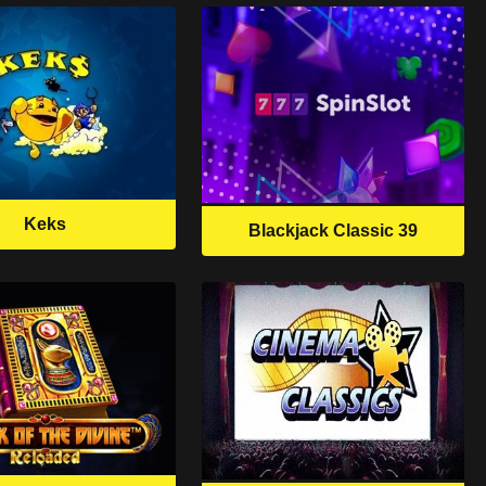
Keks
Blackjack Classic 39