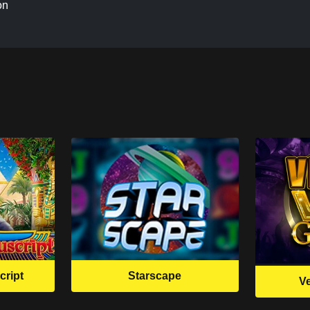
on
 retraits et les paris
e
asino
cript
Starscape
V