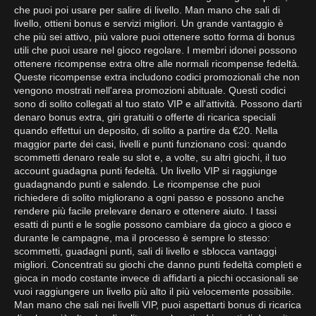
fedeltà a livelli. Le tue scommesse ti fanno guadagnare punti,
che puoi poi usare per salire di livello. Man mano che sali di
livello, ottieni bonus e servizi migliori. Un grande vantaggio è
che più sei attivo, più valore puoi ottenere sotto forma di bonus
utili che puoi usare nel gioco regolare. I membri idonei possono
ottenere ricompense extra oltre alle normali ricompense fedeltà.
Queste ricompense extra includono codici promozionali che non
vengono mostrati nell'area promozioni abituale. Questi codici
sono di solito collegati al tuo stato VIP e all'attività. Possono darti
denaro bonus extra, giri gratuiti o offerte di ricarica speciali
quando effettui un deposito, di solito a partire da €20. Nella
maggior parte dei casi, livelli e punti funzionano così: quando
scommetti denaro reale su slot e, a volte, su altri giochi, il tuo
account guadagna punti fedeltà. Un livello VIP si raggiunge
guadagnando punti e salendo. Le ricompense che puoi
richiedere di solito migliorano a ogni passo e possono anche
rendere più facile prelevare denaro e ottenere aiuto. I tassi
esatti di punti e le soglie possono cambiare da gioco a gioco e
durante le campagne, ma il processo è sempre lo stesso:
scommetti, guadagni punti, sali di livello e sblocca vantaggi
migliori. Concentrati su giochi che danno punti fedeltà completi e
gioca in modo costante invece di affidarti a picchi occasionali se
vuoi raggiungere un livello più alto il più velocemente possibile.
Man mano che sali nei livelli VIP, puoi aspettarti bonus di ricarica