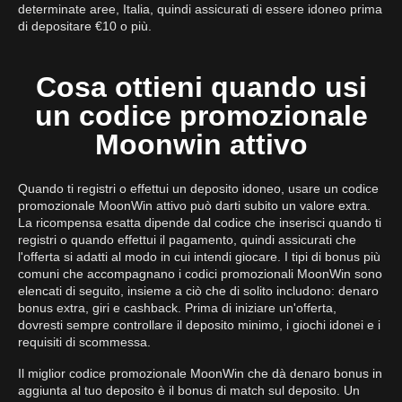
determinate aree, Italia, quindi assicurati di essere idoneo prima
di depositare €10 o più.
Cosa ottieni quando usi
un codice promozionale
Moonwin attivo
Quando ti registri o effettui un deposito idoneo, usare un codice
promozionale MoonWin attivo può darti subito un valore extra.
La ricompensa esatta dipende dal codice che inserisci quando ti
registri o quando effettui il pagamento, quindi assicurati che
l'offerta si adatti al modo in cui intendi giocare. I tipi di bonus più
comuni che accompagnano i codici promozionali MoonWin sono
elencati di seguito, insieme a ciò che di solito includono: denaro
bonus extra, giri e cashback. Prima di iniziare un'offerta,
dovresti sempre controllare il deposito minimo, i giochi idonei e i
requisiti di scommessa.
Il miglior codice promozionale MoonWin che dà denaro bonus in
aggiunta al tuo deposito è il bonus di match sul deposito. Un