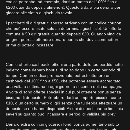
codice potrebbe, ad esempio, darti un match del 100% fino a
€200 quando depositi almeno €. Questo ti darà più denaro per
giocare alle slot o ai giochi da tavolo.
I pacchetti di giri gratuiti spesso arrivano con un codice coupon
che può essere usato solo su determinati giochi slot. Un'offerta
comune è 50 giri gratuiti quando depositi €20. Quando vinci da
un giro, potresti ottenere denaro bonus che devi scommettere
prima di poterlo incassare.
Con le offerte cashback, ottieni una parte delle tue perdite nette
indietro come denaro bonus, di solito dopo un certo periodo di
tempo. Con un codice promozionale, potresti ottenere un
cashback del 10% fino a €50, che potrebbe essere accreditato
una volta a settimana o ogni giorno, a seconda della campagna.
A volte ci sono offerte speciali in cui puoi ottenere bonus senza
bisogno di deposito. Potrebbero darti un importo piccolo, come
€10, o un certo numero di giri senza che tu debba effettuare un
deposito se ne hanno disponibili. Alcuni di questi hanno limiti più
severi su quanto puoi incassare e periodi di validità più brevi.
Denaro extra con cui giocare: i fondi bonus aumentano subito