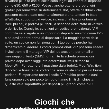
di valore più alto che di solito sono legati ad importi di deposito
come €30, €50 o €100. Potresti anche ottenere drop di giri
gratuiti personalizzati su determinate slot, offerte cashback che
possono essere date settimanalmente o una tantum in base
all'attività, supporto più veloce, inclusa chat live prioritaria ai
livelli più alti, e prelievi più facili, a seconda dello stato di verifica
e del livello. Consiglio: se ottieni un codice promozionale VIP,
controlla se è legato a un importo di deposito minimo come €25
e se devi aderire prima di depositare. La maggior parte delle
volte, un codice non funziona con il tuo bonus perché hai
dimenticato di aderire. I codici promozionali VIP possono essere
inviati tramite il manager VIP del tuo account, per email o
messaggio di testo (SMS), o tramite la scheda promozioni
private dopo aver raggiunto determinati livelli di fedeltà
MoonWin. Per ottenere il massimo dalla fedeltà MoonWin, tieni
d'occhio le finestre dei codici che sono valide solo per un breve
periodo. È importante usare i codici VIP subito perché alcuni
funzionano solo per poco tempo o hanno limiti di richiesta.
Questo vale soprattutto per depositi più grandi come €200.
Giochi che