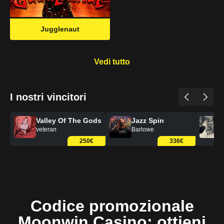
Jugglenaut
Vedi tutto
I nostri vincitori
Valley Of The Gods
Jazz Spin
veteran
Barlowe
B
250€
336€
Codice promozionale