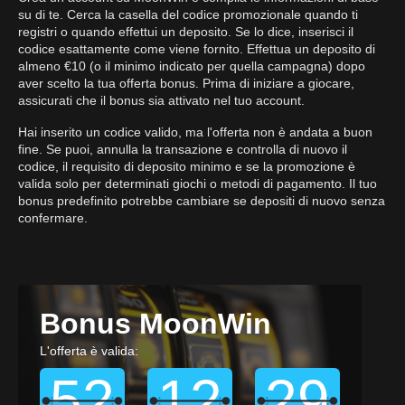
Crea un account su MoonWin e compila le informazioni di base
su di te. Cerca la casella del codice promozionale quando ti
registri o quando effettui un deposito. Se lo dice, inserisci il
codice esattamente come viene fornito. Effettua un deposito di
almeno €10 (o il minimo indicato per quella campagna) dopo
aver scelto la tua offerta bonus. Prima di iniziare a giocare,
assicurati che il bonus sia attivato nel tuo account.
Hai inserito un codice valido, ma l'offerta non è andata a buon
fine. Se puoi, annulla la transazione e controlla di nuovo il
codice, il requisito di deposito minimo e se la promozione è
valida solo per determinati giochi o metodi di pagamento. Il tuo
bonus predefinito potrebbe cambiare se depositi di nuovo senza
confermare.
Bonus MoonWin
L'offerta è valida: