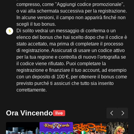
compresso, come "Aggiungi codice promozionale",
o vai alla schermata successiva per la registrazione.
In alcune versioni, il campo non apparirà finché non
scegli il tuo bonus.
Di solito vedrai un messaggio di conferma o un
elenco del bonus che hai scelto dopo che il codice è
stato accettato, ma prima di completare il processo
di registrazione. Assicurati di usare un codice attivo
per la tua regione e controlla di nuovo l'ortografia se
il codice viene rifiutato. Puoi completare la
registrazione e finanziare il tuo account, ad esempio
con un deposito di 100 €, per ottenere il bonus come
previsto purché ti assicuri che tutto sia inserito
correttamente.
Ora Vincendo