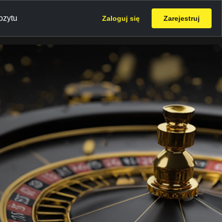
ozytu
Zaloguj się
Zarejestruj