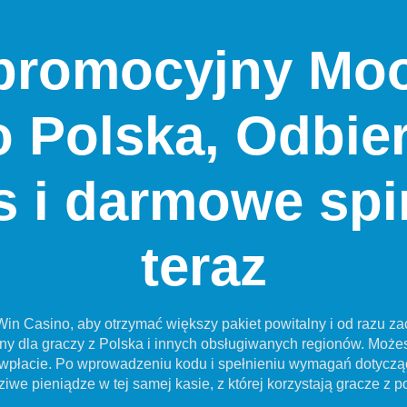
promocyjny Mo
 Polska, Odbie
 i darmowe spi
teraz
 Casino, aby otrzymać większy pakiet powitalny i od razu za
ny dla graczy z Polska i innych obsługiwanych regionów. Może
zej wpłacie. Po wprowadzeniu kodu i spełnieniu wymagań dotycz
we pieniądze w tej samej kasie, z której korzystają gracze z p