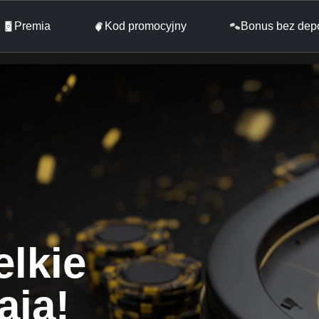
Premia
Kod promocyjny
Bonus bez dep
elkie
ają!