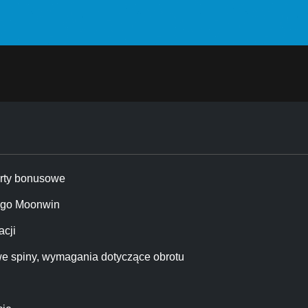
erty bonusowe
nego Moonwin
cji
e spiny, wymagania dotyczące obrotu