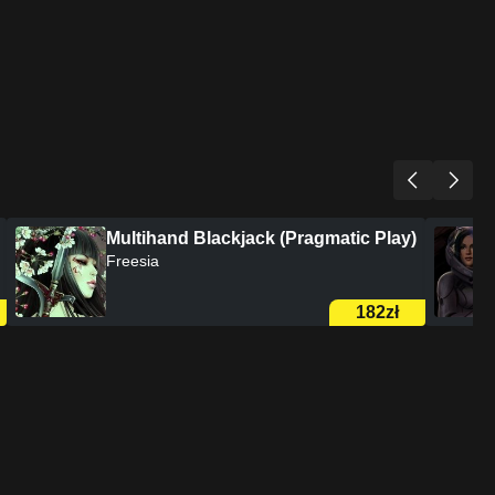
Book Of Gold Double Chance
Multihand
Voodoo Queen
Freesia
84zł