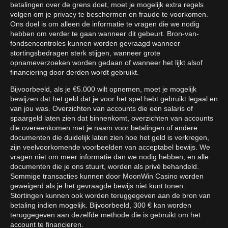
betalingen over de grens doet, moet je mogelijk extra regels
volgen om je privacy te beschermen en fraude te voorkomen.
Ons doel is om alleen de informatie te vragen die we nodig
hebben om verder te gaan wanneer dit gebeurt. Bron-van-
fondsencontroles kunnen worden gevraagd wanneer
stortingsbedragen sterk stijgen, wanneer grote
opnameverzoeken worden gedaan of wanneer het lijkt alsof
financiering door derden wordt gebruikt.
Bijvoorbeeld, als je €5.000 wilt opnemen, moet je mogelijk
bewijzen dat het geld dat je voor het spel hebt gebruikt legaal en
van jou was. Overzichten van accounts die een salaris of
spaargeld laten zien dat binnenkomt, overzichten van accounts
die overeenkomen met je naam voor betalingen of andere
documenten die duidelijk laten zien hoe het geld is verkregen,
zijn veelvoorkomende voorbeelden van acceptabel bewijs. We
vragen niet om meer informatie dan we nodig hebben, en alle
documenten die je ons stuurt, worden als privé behandeld.
Sommige transacties kunnen door MoonWin Casino worden
geweigerd als je het gevraagde bewijs niet kunt tonen.
Stortingen kunnen ook worden teruggegeven aan de bron van
betaling indien mogelijk. Bijvoorbeeld, 300 € kan worden
teruggegeven aan dezelfde methode die is gebruikt om het
account te financieren.