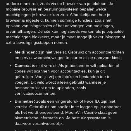
andere manieren, zoals via de browser van je telefoon. Je
mobiele browser en besturingssysteem bepalen welke
machtigingen je browser kan zien. Afhankelijk van hoe je
browser is ingesteld, kunnen sommige functies, zoals het
opslaan van inlogsessies of het ontvangen van meldingen,
ervan afhangen. De site kan nog steeds werken als je bepaalde
machtigingen blokkeert, maar je moet mogelijk vaker inloggen of
extra beveiligingsstappen nemen.
Meldingen:
zijn niet vereist. Gebruikt om accountberichten
en servicewaarschuwingen te sturen als je daarvoor kiest.
Camera:
is niet vereist. Als je bestanden wilt uploaden of
codes wilt scannen voor accountacties, kun je dit
gebruiken. Voel je vrij om foto's en bestanden toe te
voegen. Dit veld wordt alleen gebruikt wanneer je
bestanden kiest om te uploaden, zoals
verificatiedocumenten.
Biometrie:
zoals een vingerafdruk of Face ID, zijn niet
vereist. Gebruik dit om sneller in te loggen op je apparaat
als het wordt ondersteund. MoonWin Casino slaat geen
biometrische informatie op. Je besturingssysteem is
daarvoor verantwoordelijk.