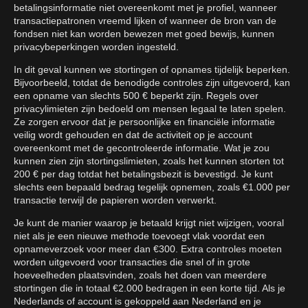
betalingsinformatie niet overeenkomt met je profiel, wanneer
transactiepatronen vreemd lijken of wanneer de bron van de
fondsen niet kan worden bewezen met goed bewijs, kunnen
privacybeperkingen worden ingesteld.
In dit geval kunnen we stortingen of opnames tijdelijk beperken.
Bijvoorbeeld, totdat de benodigde controles zijn uitgevoerd, kan
een opname van slechts 500 € beperkt zijn. Regels over
privacylimieten zijn bedoeld om mensen legaal te laten spelen.
Ze zorgen ervoor dat je persoonlijke en financiële informatie
veilig wordt gehouden en dat de activiteit op je account
overeenkomt met de gecontroleerde informatie. Wat je zou
kunnen zien zijn stortingslimieten, zoals het kunnen storten tot
200 € per dag totdat het betalingsbezit is bevestigd. Je kunt
slechts een bepaald bedrag tegelijk opnemen, zoals €1.000 per
transactie terwijl de papieren worden verwerkt.
Je kunt de manier waarop je betaald krijgt niet wijzigen, vooral
niet als je een nieuwe methode toevoegt vlak voordat een
opnameverzoek voor meer dan €300. Extra controles moeten
worden uitgevoerd voor transacties die snel of in grote
hoeveelheden plaatsvinden, zoals het doen van meerdere
stortingen die in totaal €2.000 bedragen in een korte tijd. Als je
Nederlands of account is gekoppeld aan Nederland en je