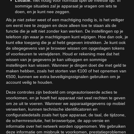
Locatie:
niet nodig voor normaal spel de meeste tijd. In
sommige situaties zal je apparaat je vragen om iets te
doen, en je kunt nee zeggen.
Als je niet zeker weet of een machtiging nodig is, is het veiliger
om eerst nee te zeggen en deze alleen toe te staan als de
functie die je wilt niet zonder kan werken. De instellingen op je
telefoon zijn waar je machtigingen kunt wijzigen. Hoe dan ook, je
kunt elke toegang die je al hebt gegeven intrekken. Je kunt ook
de sitegegevens van je browser wissen om opgeslagen tokens
of voorkeuren te verwijderen. Houd er rekening mee dat het
wissen van je gegevens je kan uitloggen en sommige
instellingen kan wissen. Wanneer je dingen doet die met geld te
maken hebben, zoals het storten van €100 of het opnemen van
€500, kunnen we extra beveiligingssignalen gebruiken om je
account veilig te houden.
Deze controles zijn bedoeld om ongeautoriseerde acties te
voorkomen, en je hoeft het apparaat niet veel rechten te geven
om ze uit te voeren. Wanneer we apparaatgegevens op mobiel
verwerken, kunnen technische identificatoren en
configuratiedetails zoals het type apparaat, de taal, de tijdzone,
de schermresolutie, het browsertype, de app-versie en
informatie over het netwerk worden opgenomen. We gebruiken
deze informatie om misbruik te voorkomen, prestatieproblemen