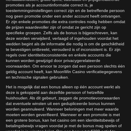
promoties als je accountinformatie correct is, je
toestemmingsinstellingen correct zijn en de betreffende persoon
nog geen promotie onder een ander account heeft ontvangen.
Er zijn enkele promoties die extra controles nodig hebben omdat
de prijzen waardevoller zijn of omdat ze gericht zijn op
specifieke groepen. Zelfs als de bonus is bijgeschreven, kan
deze worden verwijderd, verlaagd of ingehouden voordat het
wedden begint als de informatie die nodig is om de geschiktheid
te bevestigen ontbreekt, verouderd is of inconsistent is. Er zijn
regels over identiteitsconsistentie en enkele accounts die
kunnen worden gewijzigd door privacygerelateerde
voorwaarden. Om ervoor te zorgen dat een persoon slechts één
geldig account heeft, kan MoonWin Casino verificatiegegevens
en technische signalen gebruiken.
Het is mogelijk dat een bonus alleen op één account werkt als
deze is gekoppeld aan dezelfde persoon of hetzelfde
huishouden. Als dit gebeurt, zeggen de promotievoorwaarden
dat eventuele winsten uit een gedupliceerde bonus kunnen
worden geannuleerd. Wanneer beloningen met meer waarde
moeten worden geverifieerd. Wanneer er een promotie is met
een grotere bonus, kan het casino om een identiteitsbewijs of
betalingsbewijs vragen voordat je met de bonus mag spelen of