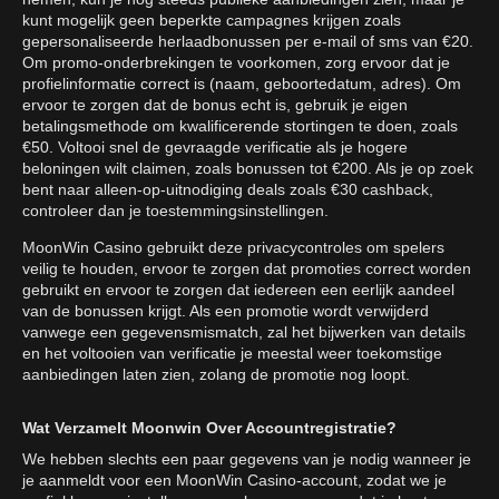
kunt mogelijk geen beperkte campagnes krijgen zoals
gepersonaliseerde herlaadbonussen per e-mail of sms van €20.
Om promo-onderbrekingen te voorkomen, zorg ervoor dat je
profielinformatie correct is (naam, geboortedatum, adres). Om
ervoor te zorgen dat de bonus echt is, gebruik je eigen
betalingsmethode om kwalificerende stortingen te doen, zoals
€50. Voltooi snel de gevraagde verificatie als je hogere
beloningen wilt claimen, zoals bonussen tot €200. Als je op zoek
bent naar alleen-op-uitnodiging deals zoals €30 cashback,
controleer dan je toestemmingsinstellingen.
MoonWin Casino gebruikt deze privacycontroles om spelers
veilig te houden, ervoor te zorgen dat promoties correct worden
gebruikt en ervoor te zorgen dat iedereen een eerlijk aandeel
van de bonussen krijgt. Als een promotie wordt verwijderd
vanwege een gegevensmismatch, zal het bijwerken van details
en het voltooien van verificatie je meestal weer toekomstige
aanbiedingen laten zien, zolang de promotie nog loopt.
Wat Verzamelt Moonwin Over Accountregistratie?
We hebben slechts een paar gegevens van je nodig wanneer je
je aanmeldt voor een MoonWin Casino-account, zodat we je