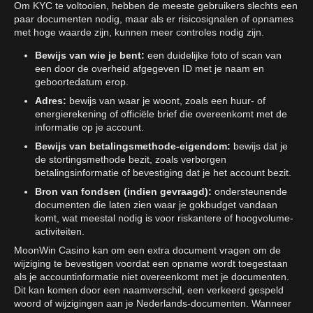
Om KYC te voltooien, hebben de meeste gebruikers slechts een
paar documenten nodig, maar als er risicosignalen of opnames
met hoge waarde zijn, kunnen meer controles nodig zijn.
Bewijs van wie je bent:
een duidelijke foto of scan van
een door de overheid afgegeven ID met je naam en
geboortedatum erop.
Adres:
bewijs van waar je woont, zoals een huur- of
energierekening of officiële brief die overeenkomt met de
informatie op je account.
Bewijs van betalingsmethode-eigendom:
bewijs dat je
de stortingsmethode bezit, zoals verborgen
betalingsinformatie of bevestiging dat je het account bezit.
Bron van fondsen (indien gevraagd):
ondersteunende
documenten die laten zien waar je gokbudget vandaan
komt, wat meestal nodig is voor riskantere of hoogvolume-
activiteiten.
MoonWin Casino kan om een extra document vragen om de
wijziging te bevestigen voordat een opname wordt toegestaan
als je accountinformatie niet overeenkomt met je documenten.
Dit kan komen door een naamverschil, een verkeerd gespeld
woord of wijzigingen aan je Nederlands-documenten. Wanneer