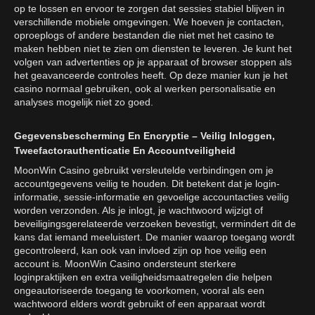
op te lossen en ervoor te zorgen dat sessies stabiel blijven in
verschillende mobiele omgevingen. We hoeven je contacten,
oproeplogs of andere bestanden die niet met het casino te
maken hebben niet te zien om diensten te leveren. Je kunt het
volgen van advertenties op je apparaat of browser stoppen als
het geavanceerde controles heeft. Op deze manier kun je het
casino normaal gebruiken, ook al werken personalisatie en
analyses mogelijk niet zo goed.
Gegevensbescherming En Encryptie – Veilig Inloggen,
Tweefactorauthenticatie En Accountveiligheid
MoonWin Casino gebruikt versleutelde verbindingen om je
accountgegevens veilig te houden. Dit betekent dat je login-
informatie, sessie-informatie en gevoelige accountacties veilig
worden verzonden. Als je inlogt, je wachtwoord wijzigt of
beveiligingsgerelateerde verzoeken bevestigt, vermindert dit de
kans dat iemand meeluistert. De manier waarop toegang wordt
gecontroleerd, kan ook van invloed zijn op hoe veilig een
account is. MoonWin Casino ondersteunt sterkere
loginpraktijken en extra veiligheidsmaatregelen die helpen
ongeautoriseerde toegang te voorkomen, vooral als een
wachtwoord elders wordt gebruikt of een apparaat wordt