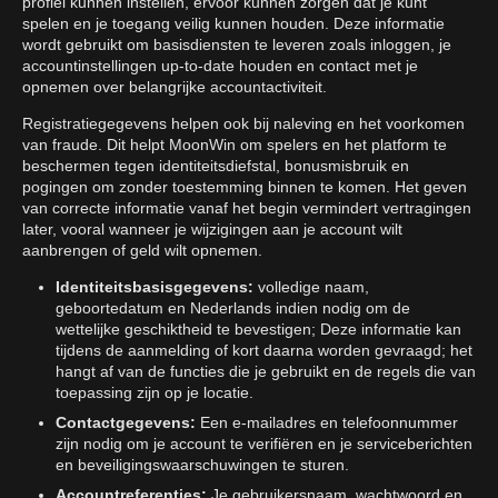
profiel kunnen instellen, ervoor kunnen zorgen dat je kunt
spelen en je toegang veilig kunnen houden. Deze informatie
wordt gebruikt om basisdiensten te leveren zoals inloggen, je
accountinstellingen up-to-date houden en contact met je
opnemen over belangrijke accountactiviteit.
Registratiegegevens helpen ook bij naleving en het voorkomen
van fraude. Dit helpt MoonWin om spelers en het platform te
beschermen tegen identiteitsdiefstal, bonusmisbruik en
pogingen om zonder toestemming binnen te komen. Het geven
van correcte informatie vanaf het begin vermindert vertragingen
later, vooral wanneer je wijzigingen aan je account wilt
aanbrengen of geld wilt opnemen.
Identiteitsbasisgegevens:
volledige naam,
geboortedatum en Nederlands indien nodig om de
wettelijke geschiktheid te bevestigen; Deze informatie kan
tijdens de aanmelding of kort daarna worden gevraagd; het
hangt af van de functies die je gebruikt en de regels die van
toepassing zijn op je locatie.
Contactgegevens:
Een e-mailadres en telefoonnummer
zijn nodig om je account te verifiëren en je serviceberichten
en beveiligingswaarschuwingen te sturen.
Accountreferenties:
Je gebruikersnaam, wachtwoord en