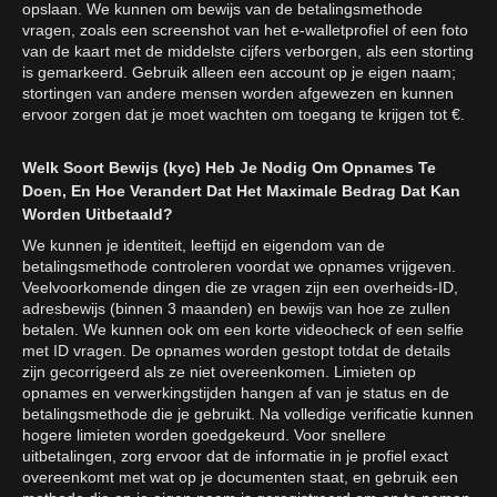
opslaan. We kunnen om bewijs van de betalingsmethode
vragen, zoals een screenshot van het e-walletprofiel of een foto
van de kaart met de middelste cijfers verborgen, als een storting
is gemarkeerd. Gebruik alleen een account op je eigen naam;
stortingen van andere mensen worden afgewezen en kunnen
ervoor zorgen dat je moet wachten om toegang te krijgen tot €.
Welk Soort Bewijs (kyc) Heb Je Nodig Om Opnames Te
Doen, En Hoe Verandert Dat Het Maximale Bedrag Dat Kan
Worden Uitbetaald?
We kunnen je identiteit, leeftijd en eigendom van de
betalingsmethode controleren voordat we opnames vrijgeven.
Veelvoorkomende dingen die ze vragen zijn een overheids-ID,
adresbewijs (binnen 3 maanden) en bewijs van hoe ze zullen
betalen. We kunnen ook om een korte videocheck of een selfie
met ID vragen. De opnames worden gestopt totdat de details
zijn gecorrigeerd als ze niet overeenkomen. Limieten op
opnames en verwerkingstijden hangen af van je status en de
betalingsmethode die je gebruikt. Na volledige verificatie kunnen
hogere limieten worden goedgekeurd. Voor snellere
uitbetalingen, zorg ervoor dat de informatie in je profiel exact
overeenkomt met wat op je documenten staat, en gebruik een