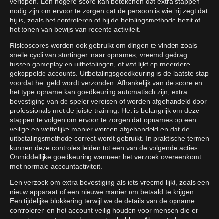
verlopen. Een hogere score kan betekenen dat extra stappen
nodig zijn om ervoor te zorgen dat de persoon is wie hij zegt dat
hij is, zoals het controleren of hij de betalingsmethode bezit of
het tonen van bewijs van recente activiteit.
Risicoscores worden ook gebruikt om dingen te vinden zoals
snelle cycli van stortingen naar opnames, vreemd gedrag
tussen gameplay en uitbetalingen, of wat lijkt op meerdere
gekoppelde accounts. Uitbetalingsgoedkeuring is de laatste stap
voordat het geld wordt verzonden. Afhankelijk van de score en
het type opname kan goedkeuring automatisch zijn, extra
bevestiging van de speler vereisen of worden afgehandeld door
professionals met de juiste training. Het is belangrijk om deze
stappen te volgen om ervoor te zorgen dat opnames op een
veilige en wettelijke manier worden afgehandeld en dat de
uitbetalingsmethode correct wordt gebruikt. In praktische termen
kunnen deze controles leiden tot een van de volgende acties:
Onmiddellijke goedkeuring wanneer het verzoek overeenkomt
met normale accountactiviteit.
Een verzoek om extra bevestiging als iets vreemd lijkt, zoals een
nieuw apparaat of een nieuwe manier om betaald te krijgen.
Een tijdelijke blokkering terwijl we de details van de opname
controleren en het account veilig houden voor mensen die er