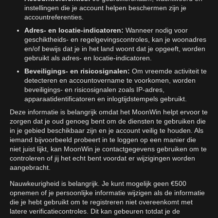
instellingen die je account helpen beschermen zijn je
accountreferenties.
Adres- en locatie-indicatoren:
Wanneer nodig voor
geschiktheids- en regelgevingscontroles, kan je woonadres
en/of bewijs dat je in het land woont dat je opgeeft, worden
gebruikt als adres- en locatie-indicatoren.
Beveiligings- en risicosignalen:
Om vreemde activiteit te
detecteren en accountovername te voorkomen, worden
beveiligings- en risicosignalen zoals IP-adres,
apparaatidentificatoren en inlogtijdstempels gebruikt.
Deze informatie is belangrijk omdat het MoonWin helpt ervoor te
zorgen dat je oud genoeg bent om de diensten te gebruiken die
in je gebied beschikbaar zijn en je account veilig te houden. Als
iemand bijvoorbeeld probeert in te loggen op een manier die
niet juist lijkt, kan MoonWin je contactgegevens gebruiken om te
controleren of jij het echt bent voordat er wijzigingen worden
aangebracht.
Nauwkeurigheid is belangrijk. Je kunt mogelijk geen €500
opnemen of je persoonlijke informatie wijzigen als de informatie
die je hebt gebruikt om te registreren niet overeenkomt met
latere verificatiecontroles. Dit kan gebeuren totdat je de