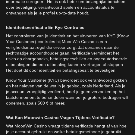
informatie corrigeert. Het is ook beter om belangrijke berichten
over beveiliging, verantwoord spelen en accountstatus te
ontvangen als je je profiel up-to-date houdt.
Identiteitsverificatie En Kyc-Controles
Het controleren van je identiteit en het uitvoeren van KYC (Know
Your Customer)-controles bij MoonWin Casino is een
veiligheidsmaatregel die ervoor zorgt dat opnames naar de
rechtmatige accounthouder gaan. Verificatie vermindert het
risico op chargebacks, betalingsgeschillen en ongeautoriseerde
uitbetalingen die een uitbetaling kunnen vertragen of stoppen.
Het doet dit door identiteit en betalingsbezit te bevestigen.
Know Your Customer (KYC) bevordert ook verantwoord gokken
en het naleven van de wet in je gebied, zoals Nederland. Als je
je account vroegtijdig verifieert, hoef je geen verzoeken op het
laatste moment te behandelen wanneer je grotere bedragen wilt
opnemen, zoals 500 € of meer.
Wat Kan Moonwin Casino Vragen Tijdens Verificatie?
Wat MoonWin Casino vraagt tijdens verificatie hangt af van hoe
je je account gebruikt en welke betalingsmethode je gebruikt.