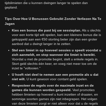
tijdslimieten die u kunnen dwingen langer te spelen dan
gepland.
Tips Over Hoe U Bonussen Gebruikt Zonder Verliezen Na Te
Jagen
Kies een bonus die past bij uw sessieplan.
Als u slechts
voor een korte tijd wilt spelen, kan een kleinere bonus die is
gekoppeld aan een €50 storting beter zijn dan een groter
aanbod dat u dwingt langer in te zetten.
Stel een limiet in op hoeveel sessies u speelt voordat u
zich aanmeldt, en stop wanneer die limiet is bereikt.
Voordat u met de promotie begint, stelt u enkele regels in.
Stort geld slechts één keer, en voeg niet meer toe om de
inzet te "voltooien."
U hoeft niet deel te nemen aan een promotie als u dat
niet wilt.
U kunt gewoon voor contant geld spelen.
Respecteer de regels over de maximale inzet en de
games die kunnen worden gespeeld.
Veel promoties
hebben limieten op hoeveel u kunt inzetten of draaien, en
sommige soorten games zijn niet inbegrepen. Het volgen
van deze limieten zorgt er niet alleen voor dat u de regels