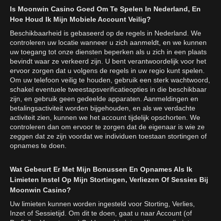
Is Moonwin Casino Goed Om Te Spelen In Nederland, En
Hoe Houd Ik Mijn Mobiele Account Veilig?
Beschikbaarheid is gebaseerd op de regels in Nederland. We
controleren uw locatie wanneer u zich aanmeldt, en we kunnen
uw toegang tot onze diensten beperken als u zich in een plaats
bevindt waar ze verkeerd zijn. U bent verantwoordelijk voor het
ervoor zorgen dat u volgens de regels in uw regio kunt spelen.
Om uw telefoon veilig te houden, gebruik een sterk wachtwoord,
schakel eventuele tweestapsverificatieopties in die beschikbaar
zijn, en gebruik geen gedeelde apparaten. Aanmeldingen en
betalingsactiviteit worden bijgehouden, en als we verdachte
activiteit zien, kunnen we het account tijdelijk opschorten. We
controleren dan om ervoor te zorgen dat de eigenaar is wie ze
zeggen dat ze zijn voordat we individuen toestaan stortingen of
opnames te doen.
Wat Gebeurt Er Met Mijn Bonussen En Opnames Als Ik
Limieten Instel Op Mijn Stortingen, Verliezen Of Sessies Bij
Moonwin Casino?
Uw limieten kunnen worden ingesteld voor Storting, Verlies,
Inzet of Sessietijd. Om dit te doen, gaat u naar Account (of