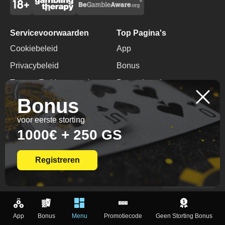
Servicevoorwaarden
Top Pagina's
Cookiebeleid
App
Privacybeleid
Bonus
Termen En Voorwaarden
Promotiecode
Bonus
Verantwoord Gokken
Geen Storting Bonus
voor eerste storting
Contacten
1000€ + 250 GS
+357 1298 2840
info@moonwin-casinos.com
Registreren
© 2026 All Rights
Reserved.
App
Bonus
Menu
Promotiecode
Geen Storting Bonus