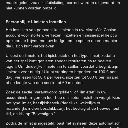
maatregelen, zoals zelfuitsluiting, correct worden uitgevoerd en
niet kunnen worden omzeild.
Persoonlijke Limieten Instellen
Het instellen van persoonlijke limieten in uw MoonWin Casino-
account voor storten, verliezen, inzetten en sessiespel helpt u
op koers te blijven met uw budget en te spelen op een manier
die u zich kunt veroorloven.
U kiest de limieten, het tijdsbestek en het type limiet, zodat u
van het spel kunt genieten zonder resultaten na te hoeven
jagen. Om duidelijke limieten in te stellen voordat u begint, zijn
limieten zeer nuttig. U kunt stortingen beperken tot 100 € per
dag, verliezen tot 50 € per week, inzetten tot 500 € per maand,
of de lengte van een sessie tot 60 minuten.
Zoek de sectie "verantwoord gokken" of "limieten" in uw
accountinstellingen en leer hoe u limieten instelt en wijzigt. Kies
het type limiet, het tijdsbestek (dagelijks, wekelijks of
maandelijks indien beschikbaar), het bedrag of de hoeveelheid
tijd, en klik op "Bevestigen."
Zodra de limiet is ingesteld, past het systeem deze automatisch