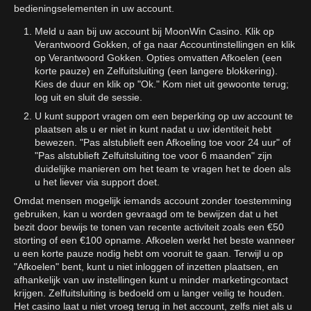
bedieningselementen in uw account.
Meld u aan bij uw account bij MoonWin Casino. Klik op
Verantwoord Gokken, of ga naar Accountinstellingen en klik
op Verantwoord Gokken. Opties omvatten Afkoelen (een
korte pauze) en Zelfuitsluiting (een langere blokkering).
Kies de duur en klik op "Ok." Kom niet uit gewoonte terug;
log uit en sluit de sessie.
U kunt support vragen om een beperking op uw account te
plaatsen als u er niet in kunt nadat u uw identiteit hebt
bewezen. "Pas alstublieft een Afkoeling toe voor 24 uur" of
"Pas alstublieft Zelfuitsluiting toe voor 6 maanden" zijn
duidelijke manieren om het team te vragen het te doen als
u het liever via support doet.
Omdat mensen mogelijk iemands account zonder toestemming
gebruiken, kan u worden gevraagd om te bewijzen dat u het
bezit door bewijs te tonen van recente activiteit zoals een €50
storting of een €100 opname. Afkoelen werkt het beste wanneer
u een korte pauze nodig hebt om vooruit te gaan. Terwijl u op
"Afkoelen" bent, kunt u niet inloggen of inzetten plaatsen, en
afhankelijk van uw instellingen kunt u minder marketingcontact
krijgen. Zelfuitsluiting is bedoeld om u langer veilig te houden.
Het casino laat u niet vroeg terug in het account, zelfs niet als u