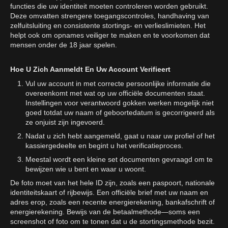
functies die uw identiteit moeten controleren worden gebruikt.
Deze omvatten strengere toegangscontroles, handhaving van
zelfuitsluiting en consistente stortings- en verlieslimieten. Het
helpt ook om opnames veiliger te maken en te voorkomen dat
mensen onder de 18 jaar spelen.
Hoe U Zich Aanmeldt En Uw Account Verifieert
Vul uw account in met correcte persoonlijke informatie die
overeenkomt met wat op uw officiële documenten staat.
Instellingen voor verantwoord gokken werken mogelijk niet
goed totdat uw naam of geboortedatum is gecorrigeerd als
ze onjuist zijn ingevoerd.
Nadat u zich hebt aangemeld, gaat u naar uw profiel of het
kassiergedeelte en begint u het verificatieproces.
Meestal wordt een kleine set documenten gevraagd om te
bewijzen wie u bent en waar u woont.
De foto moet van het hele ID zijn, zoals een paspoort, nationale
identiteitskaart of rijbewijs. Een officiële brief met uw naam en
adres erop, zoals een recente energierekening, bankafschrift of
energierekening. Bewijs van de betaalmethode—soms een
screenshot of foto om te tonen dat u de stortingsmethode bezit.