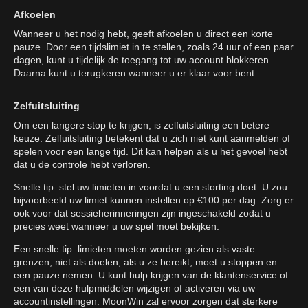
Afkoelen
Wanneer u het nodig hebt, geeft afkoelen u direct een korte
pauze. Door een tijdslimiet in te stellen, zoals 24 uur of een paar
dagen, kunt u tijdelijk de toegang tot uw account blokkeren.
Daarna kunt u terugkeren wanneer u er klaar voor bent.
Zelfuitsluiting
Om een langere stop te krijgen, is zelfuitsluiting een betere
keuze. Zelfuitsluiting betekent dat u zich niet kunt aanmelden of
spelen voor een lange tijd. Dit kan helpen als u het gevoel hebt
dat u de controle hebt verloren.
Snelle tip: stel uw limieten in voordat u een storting doet. U zou
bijvoorbeeld uw limiet kunnen instellen op €100 per dag. Zorg er
ook voor dat sessieherinneringen zijn ingeschakeld zodat u
precies weet wanneer u uw spel moet bekijken.
Een snelle tip: limieten moeten worden gezien als vaste
grenzen, niet als doelen; als u ze bereikt, moet u stoppen en
een pauze nemen. U kunt hulp krijgen van de klantenservice of
een van deze hulpmiddelen wijzigen of activeren via uw
accountinstellingen. MoonWin zal ervoor zorgen dat sterkere