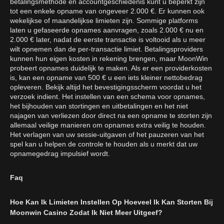
betalingsmethode en accountgeschiedenis kunt u beperkt zijn
tot een enkele opname van ongeveer 2.000 €. Er kunnen ook
wekelijkse of maandelijkse limieten zijn. Sommige platforms
laten u gefaseerde opnames aanvragen, zoals 2.000 € nu en
2.000 € later, nadat de eerste transactie is voltooid als u meer
wilt opnemen dan de per-transactie limiet. Betalingsproviders
kunnen hun eigen kosten in rekening brengen, maar MoonWin
probeert opnames duidelijk te maken. Als er een providerkosten
is, kan een opname van 500 € u een iets kleiner nettobedrag
opleveren. Bekijk altijd het bevestigingsscherm voordat u het
verzoek indient. Het instellen van een schema voor opnames,
het bijhouden van stortingen en uitbetalingen en het niet
najagen van verliezen door direct na een opname te storten zijn
allemaal veilige manieren om opnames extra veilig te houden.
Het verlagen van uw sessie-uitgaven of het pauzeren van het
spel kan u helpen de controle te houden als u merkt dat uw
opnamegedrag impulsief wordt.
Faq
Hoe Kan Ik Limieten Instellen Op Hoeveel Ik Kan Storten Bij
Moonwin Casino Zodat Ik Niet Meer Uitgeef?