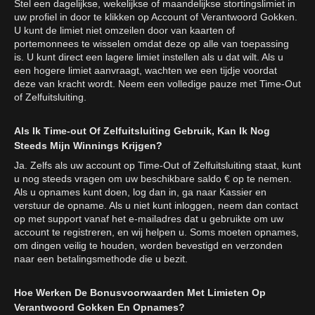
Stel een dagelijkse, wekelijkse of maandelijkse stortingslimiet in
uw profiel in door te klikken op Account of Verantwoord Gokken.
U kunt de limiet niet omzeilen door van kaarten of
portemonnees te wisselen omdat deze op alle van toepassing
is. U kunt direct een lagere limiet instellen als u dat wilt. Als u
een hogere limiet aanvraagt, wachten we een tijdje voordat
deze van kracht wordt. Neem een volledige pauze met Time-Out
of Zelfuitsluiting.
Als Ik Time-out Of Zelfuitsluiting Gebruik, Kan Ik Nog
Steeds Mijn Winnings Krijgen?
Ja. Zelfs als uw account op Time-Out of Zelfuitsluiting staat, kunt
u nog steeds vragen om uw beschikbare saldo € op te nemen.
Als u opnames kunt doen, log dan in, ga naar Kassier en
verstuur de opname. Als u niet kunt inloggen, neem dan contact
op met support vanaf het e-mailadres dat u gebruikte om uw
account te registreren, en wij helpen u. Soms moeten opnames,
om dingen veilig te houden, worden bevestigd en verzonden
naar een betalingsmethode die u bezit.
Hoe Werken De Bonusvoorwaarden Met Limieten Op
Verantwoord Gokken En Opnames?